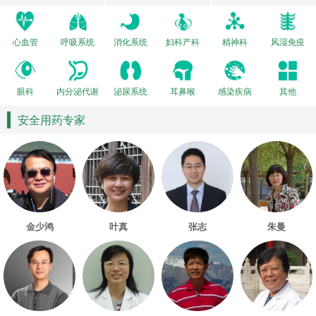
心血管
呼吸系统
消化系统
妇科产科
精神科
风湿免疫
眼科
内分泌代谢
泌尿系统
耳鼻喉
感染疾病
其他
安全用药专家
金少鸿
叶真
张志
朱曼