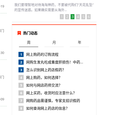
我们要理智地对待海淘神药，不要被代购们“天花乱坠”
19
的宣传迷惑。如果确实需要从海外...
1
2
3
4
5
6
部门
热门动态
周
月
年
30
网上购药的订购流程
1
网购生发丸吃成重度肝损伤！中药...
2
怎么识别网上药店假药？
3
部门
网上购药，如何选择？
4
如何与网店药师交流？
5
网上买药，收货时应注意什么？
6
09
网购药品需谨慎，专家支招识假药
7
如何查询网上药店的信息？
8