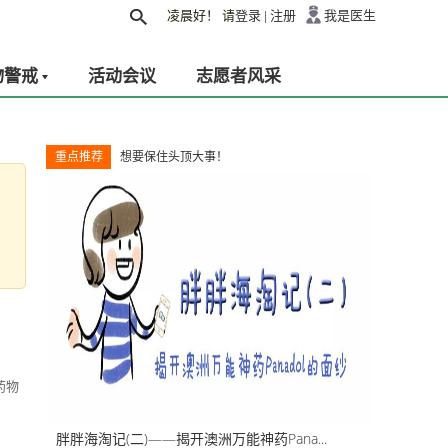
凌晨好！
请
登录
|
注册
我是医生
物警戒
活动会议
志愿者风采
重点推荐
想要保住头顶大事！
药物
胖胖海淘记(二)——揭开澳洲万能神药Pana...