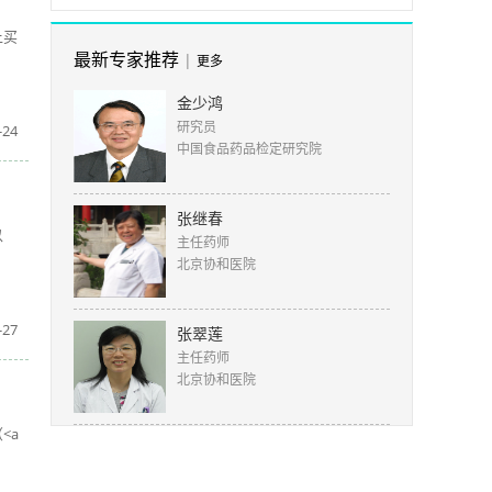
上买
最新专家推荐
|
更多
金少鸿
研究员
24
中国食品药品检定研究院
张继春
以
主任药师
北京协和医院
27
张翠莲
主任药师
北京协和医院
<a