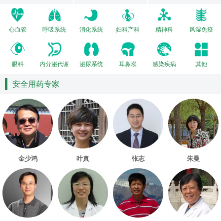
心血管
呼吸系统
消化系统
妇科产科
精神科
风湿免疫
眼科
内分泌代谢
泌尿系统
耳鼻喉
感染疾病
其他
安全用药专家
金少鸿
叶真
张志
朱曼