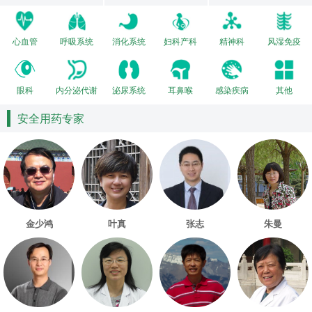
心血管
呼吸系统
消化系统
妇科产科
精神科
风湿免疫
眼科
内分泌代谢
泌尿系统
耳鼻喉
感染疾病
其他
安全用药专家
金少鸿
叶真
张志
朱曼