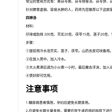
常见的食用方式有：煮茯苓粥、茯苓排骨汤、茯苓饼、
针对脾胃虚弱、容易水肿的人，药师为您推荐以下这款家
四神汤
材料：
仔排或肋排 200克、芡实20克、茯苓15克、莲子20
步骤：
①提前用冷水泡芡实、莲子、茯苓。山药去皮切块备用
②在放入煲中，加入冷水。
③大火煮沸后调为小火煮一小时，最后撇去浮沫，加入
④煲好即可饮用。
注意事项
1.糖尿病患者慎用，孕妇应避免长期食用。
2.应避免长期大量食用，需要在医生或药师的指导下进