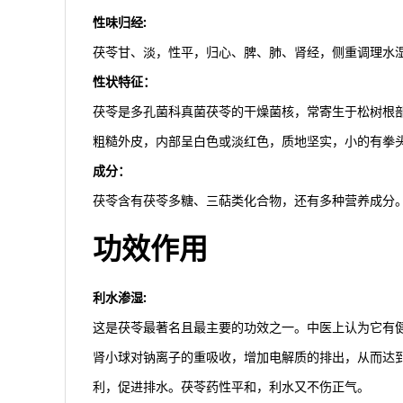
性味归经:
茯苓甘、淡，性平，归心、脾、肺、肾经，侧重调理水
性状特征：
茯苓是多孔菌科真菌茯苓的干燥菌核，常寄生于松树根
粗糙外皮，内部呈白色或淡红色，质地坚实，小的有拳头大
成分：
茯苓含有茯苓多糖、三萜类化合物，还有多种营养成分
功效作用
利水渗湿:
这是茯苓最著名且最主要的功效之一。中医上认为它有
肾小球对钠离子的重吸收，增加电解质的排出，从而达
利，促进排水。茯苓药性平和，利水又不伤正气。