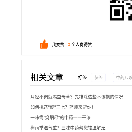
我要赞
0
个人觉得赞
相关文章
标签
茯苓
中药八
月经不调就喝益母草？先排除这些不该拖的情况
如何挑选"靓"三七？药师来帮你！
一味需“烧烟尽”的中药——干漆
梅雨季湿气重？三味中药帮您祛湿解乏