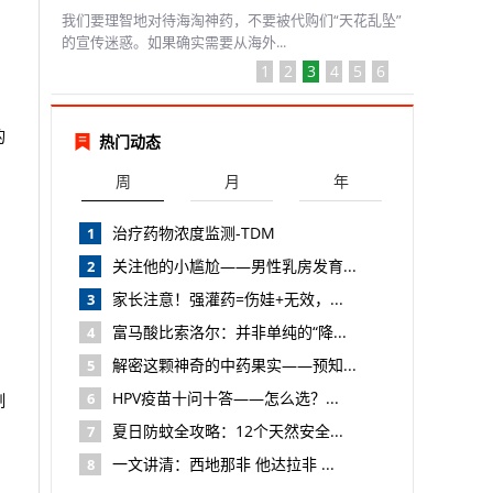
我们要理智地对待海淘神药，不要被代购们“天花乱坠”
的宣传迷惑。如果确实需要从海外...
1
2
3
4
5
6
的
热门动态
周
月
年
治疗药物浓度监测-TDM
1
关注他的小尴尬——男性乳房发育...
2
家长注意！强灌药=伤娃+无效，...
3
富马酸比索洛尔：并非单纯的“降...
4
解密这颗神奇的中药果实——预知...
5
HPV疫苗十问十答——怎么选？...
6
制
夏日防蚊全攻略：12个天然安全...
7
一文讲清：西地那非 他达拉非 ...
8