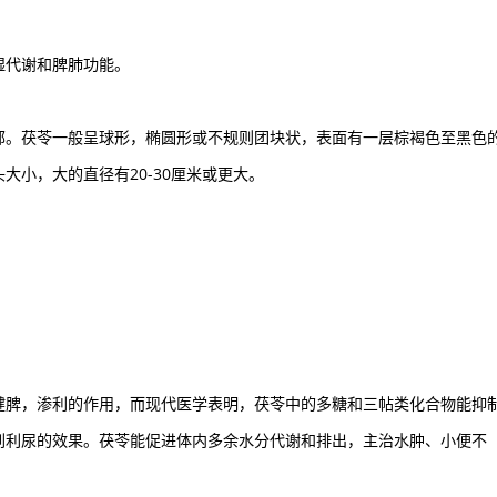
湿代谢和脾肺功能。
部。茯苓一般呈球形，椭圆形或不规则团块状，表面有一层棕褐色至黑色
小，大的直径有20-30厘米或更大。
。
健脾，渗利的作用，而现代医学表明，茯苓中的多糖和三帖类化合物能抑
到利尿的效果。茯苓能促进体内多余水分代谢和排出，主治水肿、小便不