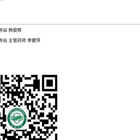
务站 杨俊辉
站 主管药师 李健萍