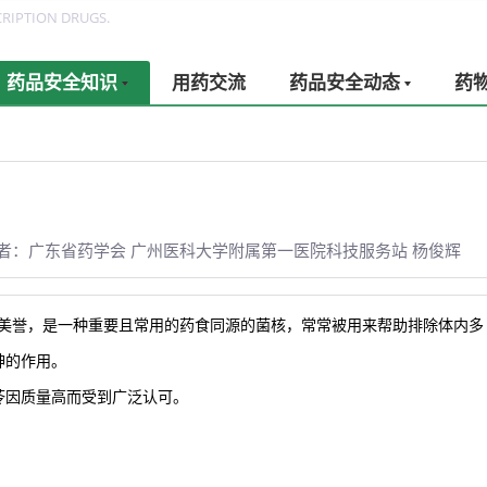
RIPTION DRUGS.
药品安全知识
用药交流
药品安全动态
药
者：广东省药学会 广州医科大学附属第一医院科技服务站 杨俊辉
”的美誉，是一种重要且常用的药食同源的菌核，常常被用来帮助排除体内多
神的作用。
苓因质量高而受到广泛认可。