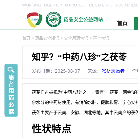
WORKING TOGETHER TO PROTECT THE SAFETY OF YOUR PRESC
首页
首页
>
药品安全知识
>
安全用药常识
>
基本常识
知乎？“中药八珍”之茯苓
发布日期：2025-08-07
来源：
PSM志愿者
作
茯苓自古被视为“中药八珍”之一，素有“一茯苓一两金
余水分的中药材使用，有消除水肿、健脾和胃、宁心安
茯苓主要产于云南、安徽、湖北等地，其中云南产的茯
性状特点