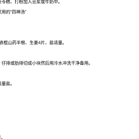
茯苓糕、打粉加入豆浆或牛奶中。
用的“四神汤”
克、铁棍山药半根、生姜4片、盐适量。
。仔排或肋排切成小块然后用冷水冲洗干净备用。
适量盐。
行。