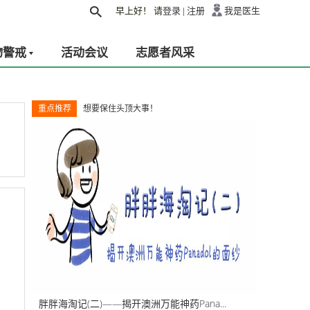
早上好！
请
登录
|
注册
我是医生
物警戒
活动会议
志愿者风采
重点推荐
想要保住头顶大事！
胖胖海淘记(二)——揭开澳洲万能神药Pana...