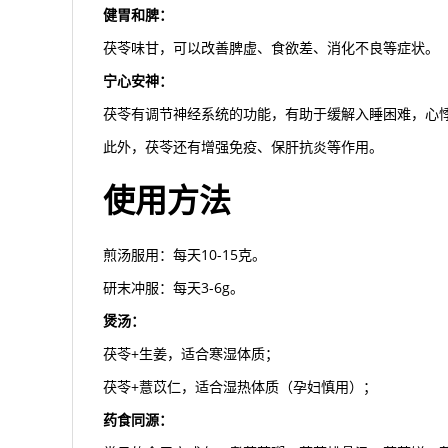
健胃和脾：
茯苓味甘，可以改善脾虚、食欲差、消化不良等症状。
宁心安神：
茯苓有调节神经系统的功能，有助于缓解入睡困难，心
此外，茯苓还有增强免疫、保肝抗炎等作用。
使用方法
煎汤服用：每天10-15克。
研末冲服：每天3-6g。
煲汤：
茯苓+生姜，适合寒湿体质；
茯苓+薏苡仁，适合湿热体质（孕妇慎用）；
药食同源：