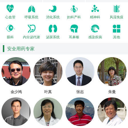
心血管
呼吸系统
消化系统
妇科产科
精神科
风湿免疫
眼科
内分泌代谢
泌尿系统
耳鼻喉
感染疾病
其他
安全用药专家
金少鸿
叶真
张志
朱曼