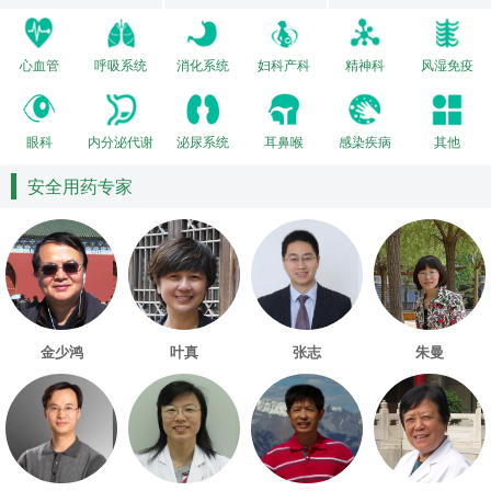
心血管
呼吸系统
消化系统
妇科产科
精神科
风湿免疫
眼科
内分泌代谢
泌尿系统
耳鼻喉
感染疾病
其他
安全用药专家
金少鸿
叶真
张志
朱曼