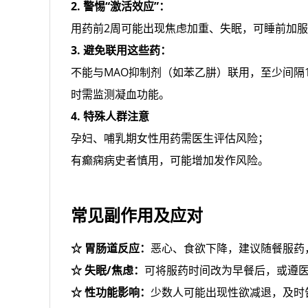
2. 警惕“激活效应”：
用药前2周可能出现焦虑加重、失眠，可睡前加
3. 避免联用这些药：
不能与MAO抑制剂（如苯乙肼）联用，至少间隔
时需监测凝血功能。
4. 特殊人群注意
孕妇、哺乳期女性用药需医生评估风险；
有癫痫病史者慎用，可能增加发作风险。
常见副作用及应对
☆ 胃肠道反应：
恶心、食欲下降，建议随餐服药，
☆ 失眠/焦虑：
可将服药时间改为早餐后，或遵
☆ 性功能影响：
少数人可能出现性欲减退，及时