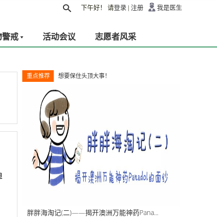
下午好！
请
登录
|
注册
我是医生
物警戒
活动会议
志愿者风采
重点推荐
想要保住头顶大事！
迫
胖胖海淘记(二)——揭开澳洲万能神药Pana...