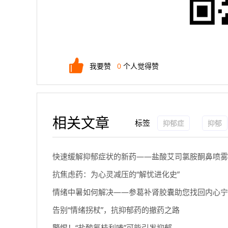
我要赞
0
个人觉得赞
相关文章
标签
抑郁症
抑郁
快速缓解抑郁症状的新药——盐酸艾司氯胺酮鼻喷雾
抗焦虑药：为心灵减压的“解忧进化史”
情绪中暑如何解决——参葛补肾胶囊助您找回内心宁
告别“情绪拐杖”，抗抑郁药的撤药之路
警惕！“盐酸氟桂利嗪”可能引发抑郁