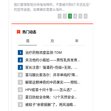
我们要理智地对待海淘神药，不要被代购们“天花乱坠”
的宣传迷惑。如果确实需要从海外...
1
2
3
4
5
6
热门动态
周
月
年
治疗药物浓度监测-TDM
1
关注他的小尴尬——男性乳房发育...
2
家长注意！强灌药=伤娃+无效，...
3
富马酸比索洛尔：并非单纯的“降...
4
解密这颗神奇的中药果实——预知...
5
HPV疫苗十问十答——怎么选？...
6
夏日防蚊全攻略：12个天然安全...
7
被蚊子“亲密接触”了，用风油精...
8