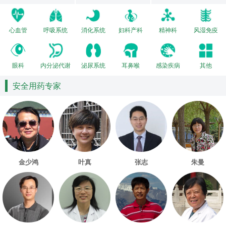
心血管
呼吸系统
消化系统
妇科产科
精神科
风湿免疫
眼科
内分泌代谢
泌尿系统
耳鼻喉
感染疾病
其他
安全用药专家
金少鸿
叶真
张志
朱曼