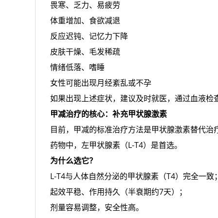
畏寒、乏力、易疲劳
体重增加、食欲减退
反应迟钝、记忆力下降
皮肤干燥、毛发稀疏
情绪低落、嗜睡
女性可能出现月经紊乱或不孕
如果出现上述症状，建议及时就医，通过血液检查（
甲减治疗的核心：补充甲状腺激素
目前，甲减的标准治疗方法是甲状腺激素替代治
药物中，左甲状腺素（L-T4）是首选。
为什么选它？
L-T4与人体自然分泌的甲状腺素（T4）完全一致
起效平稳、作用持久（半衰期约7天）；
剂量容易调整，安全性高。