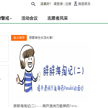
凌晨好！
请
登录
|
注册
我是医生
物警戒
活动会议
志愿者风采
重点推荐
想要保住头顶大事！
于
胖胖海淘记(二)——揭开澳洲万能神药Pana...