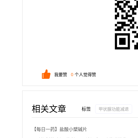
我要赞
0
个人觉得赞
相关文章
标签
甲状腺功能减退
【每日一药】盐酸小檗碱片