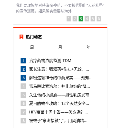
我们要理智地对待海淘神药，不要被代购们“天花乱坠”
的宣传迷惑。如果确实需要从海外...
1
2
3
4
5
6
热门动态
周
月
年
治疗药物浓度监测-TDM
1
家长注意！强灌药=伤娃+无效，...
2
解密这颗神奇的中药果实——预知...
3
富马酸比索洛尔：并非单纯的“降...
4
关注他的小尴尬——男性乳房发育...
5
夏日防蚊全攻略：12个天然安全...
6
HPV疫苗十问十答——怎么选？...
7
被蚊子“亲密接触”了，用风油精...
8