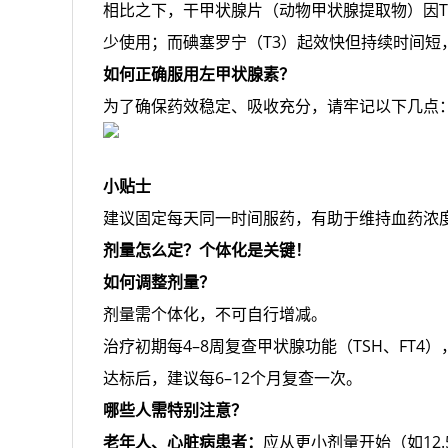
相比之下，干甲状腺片（动物甲状腺提取物）因T
少使用；而碘塞罗宁（T3）起效快但持续时间短
如何正确服用左甲状腺素？
为了确保药效稳定、吸收充分，请牢记以下几点
小贴士
建议固定每天同一时间服药，有助于维持血药浓
剂量怎么定？个体化是关键！
如何调整剂量？
剂量需个体化，不可自行增减。
治疗初期每4–8周复查甲状腺功能（TSH、FT4
达标后，建议每6–12个月复查一次。
哪些人需特别注意？
老年人、心脏病患者：
应从更小剂量开始（如12.