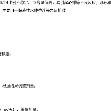
3/T4比例不稳定、T3含量偏高，易引起心悸等不良反应，现已
，主要用于黏液性水肿昏迷等急症抢救。
：
度稳定。
），根据结果调整剂量。
5 μg/天），缓慢加量。