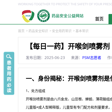
WORKING TOGETHER TO PROTECT THE SAFETY OF YOUR PRESC
首页
首页
>
药品安全知识
>
安全用药常识
>
基本常识
【每日一药】开喉剑喷雾剂
发布日期：2025-06-23
来源：
PSM志愿者
作
一、身份揭秘：开喉剑喷雾剂是
1、处方组成
开喉剑喷雾剂是由八爪金龙、山豆根、蝉蜕、薄荷脑组
儿童版≠成人型稀释版，儿童型有专门配方和剂量要求