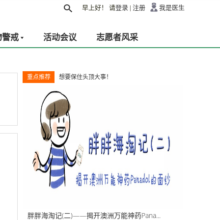
早上好！
请
登录
|
注册
我是医生
物警戒
活动会议
志愿者风采
重点推荐
想要保住头顶大事！
胖胖海淘记(二)——揭开澳洲万能神药Pana...