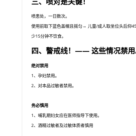
三、喷对是关键！
喷患处，一日数次。
使用前取下蓝色盖帽且摇匀→ 儿童/成人取坐位头后仰45度→
少15分钟不饮食。
四、警戒线！—— 这些情况禁用
绝对禁用
1、孕妇禁用。
2、对本品过敏者禁用。
务必慎用
1、哺乳期妇女应在医师指导下使用。
2、酒精过敏者及过敏体质者慎用