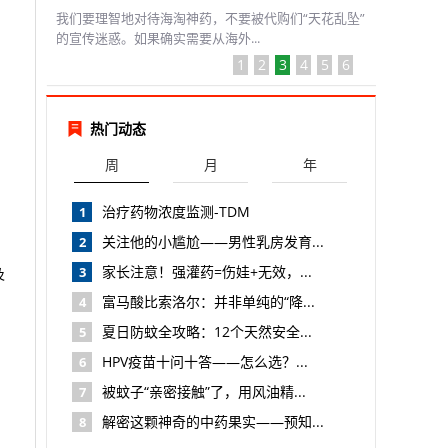
我们要理智地对待海淘神药，不要被代购们“天花乱坠”
的宣传迷惑。如果确实需要从海外...
1
2
3
4
5
6
热门动态
周
月
年
治疗药物浓度监测-TDM
1
关注他的小尴尬——男性乳房发育...
2
家长注意！强灌药=伤娃+无效，...
3
及
富马酸比索洛尔：并非单纯的“降...
4
夏日防蚊全攻略：12个天然安全...
5
HPV疫苗十问十答——怎么选？...
6
被蚊子“亲密接触”了，用风油精...
7
解密这颗神奇的中药果实——预知...
8