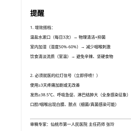
提醒
1. 增效搭档：
温盐水漱口（每日3次）→ 物理清洁+抑菌
室内加湿（湿度50%-60%）→ 减少咽喉刺激
饮食清淡流质（室温）→ 避免辛辣、坚硬食物
2. 必须就医的红灯信号（立即停喷！）
使用≥3天疼痛加剧或无改善
发热≥38.5℃、呼吸急促、淋巴结肿大（全身感染征象）
口腔/咽喉出现白膜、脓点（细菌/真菌感染可能）
审稿专家：仙桃市第一人民医院 主任药师 张玲