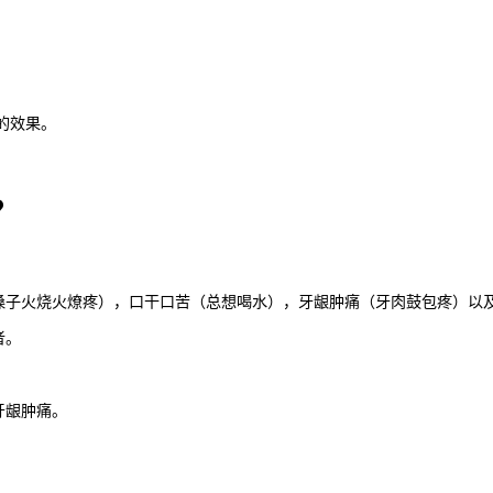
的效果。
？
嗓子火烧火燎疼），口干口苦（总想喝水），牙龈肿痛（牙肉鼓包疼）以
者。
牙龈肿痛。