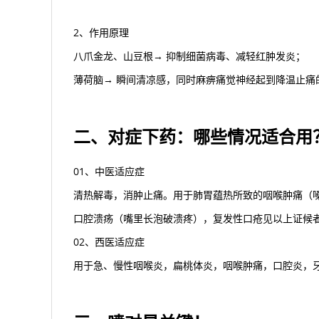
2、作用原理
八爪金龙、山豆根→ 抑制细菌病毒、减轻红肿发炎；
薄荷脑→ 瞬间清凉感，同时麻痹痛觉神经起到降温止痛
二、对症下药：哪些情况适合用
01、中医适应症
清热解毒，消肿止痛。用于肺胃蕴热所致的咽喉肿痛（
口腔溃疡（嘴里长泡破溃疼），复发性口疮见以上证候
02、西医适应症
用于急、慢性咽喉炎，扁桃体炎，咽喉肿痛，口腔炎，