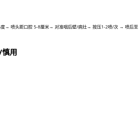
 喷头距口腔 5-8厘米→ 对准咽后壁/病灶→ 按压1-2喷/次 → 喷后至
/慎用