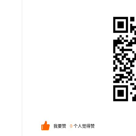
我要赞
0
个人觉得赞