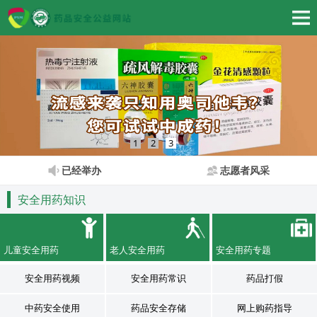
1
2
3
已经举办
志愿者风采
安全用药知识
儿童安全用药
老人安全用药
安全用药专题
安全用药视频
安全用药常识
药品打假
中药安全使用
药品安全存储
网上购药指导