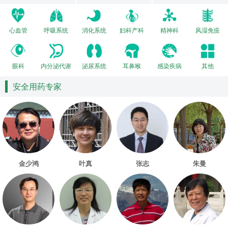
心血管
呼吸系统
消化系统
妇科产科
精神科
风湿免疫
眼科
内分泌代谢
泌尿系统
耳鼻喉
感染疾病
其他
安全用药专家
金少鸿
叶真
张志
朱曼