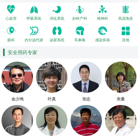
心血管
呼吸系统
消化系统
妇科产科
精神科
风湿免疫
眼科
内分泌代谢
泌尿系统
耳鼻喉
感染疾病
其他
安全用药专家
金少鸿
叶真
张志
朱曼