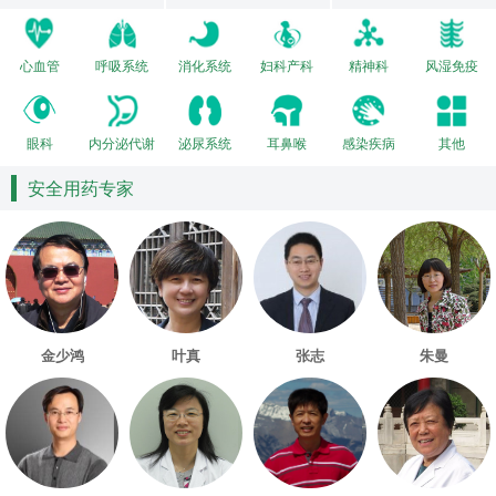
心血管
呼吸系统
消化系统
妇科产科
精神科
风湿免疫
眼科
内分泌代谢
泌尿系统
耳鼻喉
感染疾病
其他
安全用药专家
金少鸿
叶真
张志
朱曼