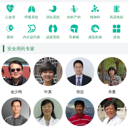
心血管
呼吸系统
消化系统
妇科产科
精神科
风湿免疫
眼科
内分泌代谢
泌尿系统
耳鼻喉
感染疾病
其他
安全用药专家
金少鸿
叶真
张志
朱曼