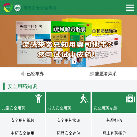
1
2
3
已经举办
志愿者风采
安全用药知识
儿童安全用药
老人安全用药
安全用药专题
安全用药视频
安全用药常识
药品打假
中药安全使用
药品安全存储
网上购药指导