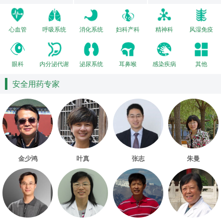
心血管
呼吸系统
消化系统
妇科产科
精神科
风湿免疫
眼科
内分泌代谢
泌尿系统
耳鼻喉
感染疾病
其他
安全用药专家
金少鸿
叶真
张志
朱曼