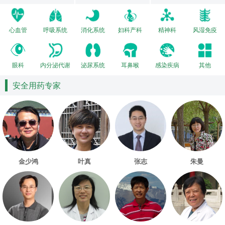
心血管
呼吸系统
消化系统
妇科产科
精神科
风湿免疫
眼科
内分泌代谢
泌尿系统
耳鼻喉
感染疾病
其他
安全用药专家
金少鸿
叶真
张志
朱曼