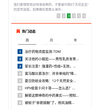
我们要理智地对待海淘神药，不要被代购们“天花乱坠”
的宣传迷惑。如果确实需要从海外...
1
2
3
4
5
6
热门动态
周
月
年
治疗药物浓度监测-TDM
1
关注他的小尴尬——男性乳房发育...
2
家长注意！强灌药=伤娃+无效，...
3
富马酸比索洛尔：并非单纯的“降...
4
夏日防蚊全攻略：12个天然安全...
5
HPV疫苗十问十答——怎么选？...
6
解密这颗神奇的中药果实——预知...
7
被蚊子“亲密接触”了，用风油精...
8