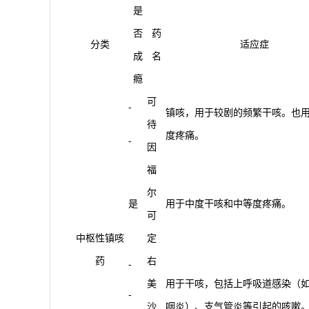
是
否
药
分类
适应症
成
名
瘾
可
-
镇咳，用于较剧的频繁干咳。也
待
度疼痛。
-
因
福
尔
是
用于中度干咳和中等度疼痛。
可
中枢性镇咳
定
药
右
-
美
用于干咳，包括上呼吸道感染（
-
沙
咽炎）、支气管炎等引起的咳嗽