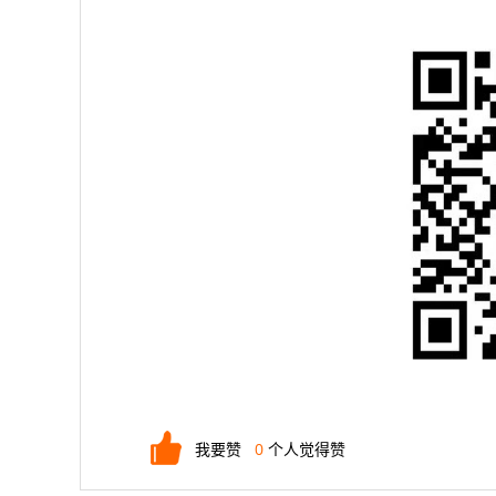
我要赞
0
个人觉得赞