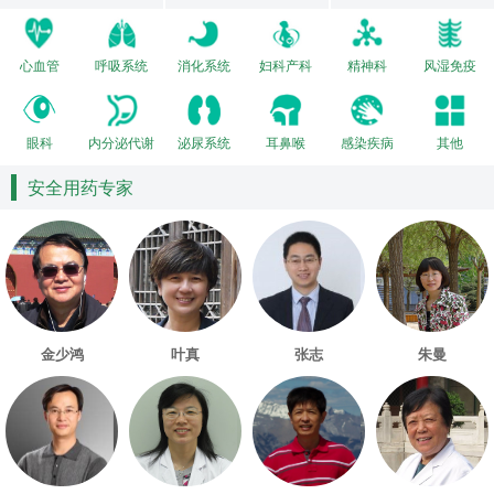
心血管
呼吸系统
消化系统
妇科产科
精神科
风湿免疫
眼科
内分泌代谢
泌尿系统
耳鼻喉
感染疾病
其他
安全用药专家
金少鸿
叶真
张志
朱曼