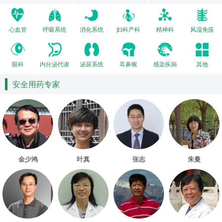
心血管
呼吸系统
消化系统
妇科产科
精神科
风湿免疫
眼科
内分泌代谢
泌尿系统
耳鼻喉
感染疾病
其他
安全用药专家
金少鸿
叶真
张志
朱曼