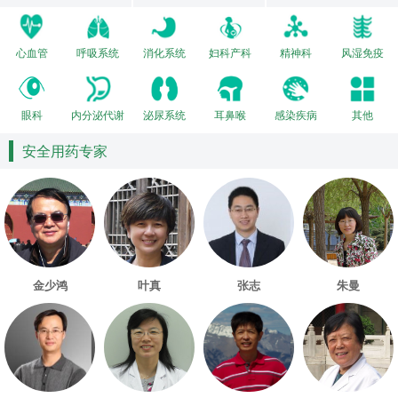
心血管
呼吸系统
消化系统
妇科产科
精神科
风湿免疫
眼科
内分泌代谢
泌尿系统
耳鼻喉
感染疾病
其他
安全用药专家
金少鸿
叶真
张志
朱曼