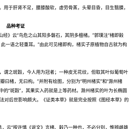
尿。用于肝肾不足，腰膝酸软，虚劳骨蒸，头晕目昏，目生翳膜，
品种考证
山经》云“鸟危之山其阳多磐石，其阴多檀楮。”郭璞注“楮即榖
构，此一语之轻重耳。”由此可见楮即构，楮实子原植物自古就为构
纹，谓之斑穀，今人用为冠者；一种皮无花纹，但取其叶似葡萄叶
瓣曰楮，无曰构。”并附有绘图，分别为“明州楮实”和“滁州楮
中的“斑穀”，其果实入药就是上等药材。滁州楮实的叶为长椭圆
一说法对后世影响颇大。《证类本草》就是完全按照《图经本草》的
法，云“按许慎《说文》言楮、榖乃一种也，不必分别，惟辨雌雄