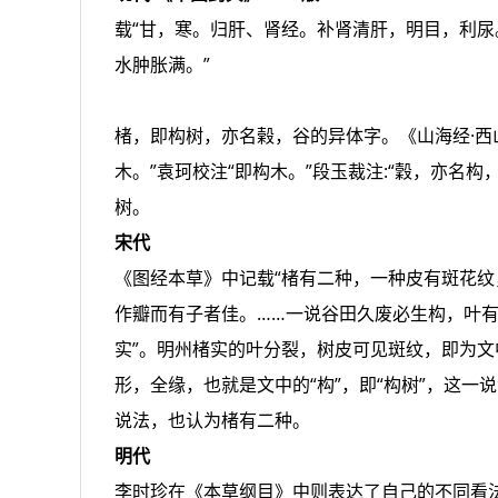
载“甘，寒。归肝、肾经。补肾清肝，明目，利
水肿胀满。”
楮，即构树，亦名榖，谷的异体字。《山海经·西
木。”袁珂校注“即构木。”段玉裁注:“穀，亦名
树。
宋代
《图经本草》中记载“楮有二种，一种皮有斑花
作瓣而有子者佳。……一说谷田久废必生构，叶有
实”。明州楮实的叶分裂，树皮可见斑纹，即为文
形，全缘，也就是文中的“构”，即“构树”，这
说法，也认为楮有二种。
明代
李时珍在《本草纲目》中则表达了自己的不同看