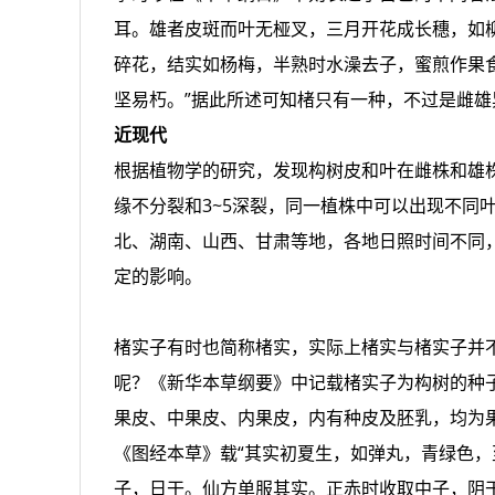
耳。雄者皮斑而叶无桠叉，三月开花成长穗，如
碎花，结实如杨梅，半熟时水澡去子，蜜煎作果食
坚易朽。”据此所述可知楮只有一种，不过是雌雄
近现代
根据植物学的研究，发现构树皮和叶在雌株和雄
缘不分裂和3~5深裂，同一植株中可以出现不同
北、湖南、山西、甘肃等地，各地日照时间不同
定的影响。
楮实子有时也简称楮实，实际上楮实与楮实子并
呢？《新华本草纲要》中记载楮实子为构树的种
果皮、中果皮、内果皮，内有种皮及胚乳，均为
《图经本草》载“其实初夏生，如弹丸，青绿色，
子，日干。仙方单服其实。正赤时收取中子，阴干