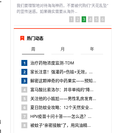
”
我们要理智地对待海淘神药，不要被代购们“天花乱坠”
的宣传迷惑。如果确实需要从海外...
1
2
3
4
5
6
热门动态
周
月
年
治疗药物浓度监测-TDM
1
家长注意！强灌药=伤娃+无效，...
2
解密这颗神奇的中药果实——预知...
3
富马酸比索洛尔：并非单纯的“降...
4
关注他的小尴尬——男性乳房发育...
5
夏日防蚊全攻略：12个天然安全...
6
HPV疫苗十问十答——怎么选？...
7
幽
被蚊子“亲密接触”了，用风油精...
8
自