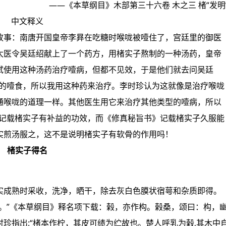
——《本草纲目》木部第三十六卷 木之三 楮“发明
中文释义
故事：南唐开国皇帝李昪在吃糖时喉咙被噎住了，宫廷里的御医
太医令吴廷绍献上了一个药方，用楮实子熬制的一种汤药，皇帝
试使用这种汤药治疗噎病，但都不见效，于是他们就去问吴廷
致的噎食，所以我用这种药来治疗。李时珍认为这就像是治疗喉咙
通喉咙的道理一样。其他医生用它来治疗其他类型的噎病，所以
》记载楮实子有补益的功效，而《修真秘旨书》记载楮实子久服能
实煎汤服之，这不是说明楮实子有软骨的作用吗！
楮实子得名
实成熟时采收，洗净，晒干，除去灰白色膜状宿萼和杂质即得。
。”《本草纲目》释名项下载：榖，亦作构。榖桑，颂曰：构，
珍指出:“楮本作柠，其皮可绩为纻故也。楚人呼乳为榖,其木中