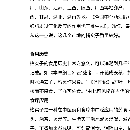
川、山东、江苏、江西、陕西、广西等地亦产。
西、甘肃、湖北、湖南等地。《全国中草药汇编
织脂质过氧化反应的作用优于维生素E，淄博、
从这一点说，这几个产地的楮实子质量较好。
食用历史
楮实子的食用历史非常之悠久，可以追溯到几千
记载。如《本草纲目》云“雄者……开花成长穗，
时水澡去子，蜜煎作果食。” 《药性论》载“叶
核而不堪食，子亦可佐食。”由此可见楮在古代
食疗应用
楮实子是一种在中医药和食疗中广泛应用的药食
粥、泡茶、煲汤等。生楮实子泡水或煲汤喝，滋
子、丁香加米煮成粥，可健胃消食，消除口臭、