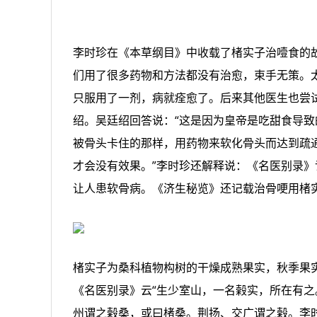
李时珍在《本草纲目》中收载了楮实子治噎食的
们用了很多药物和方法都没有治愈，束手无策。
只服用了一剂，病就痊愈了。后来其他医生也尝
绍。吴廷绍回答说：“这是因为皇帝是吃甜食导
被骨头卡住的那样，用药物来软化骨头而达到疏
才会没有效果。”李时珍还解释说：《名医别录
让人患软骨病。《济生秘览》还记载治骨哽用楮
楮实子为桑科植物构树的干燥成熟果实，秋季果
《名医别录》云“生少室山，一名榖实，所在有之
州谓之榖桑，或曰楮桑。荆扬、交广谓之榖。李时