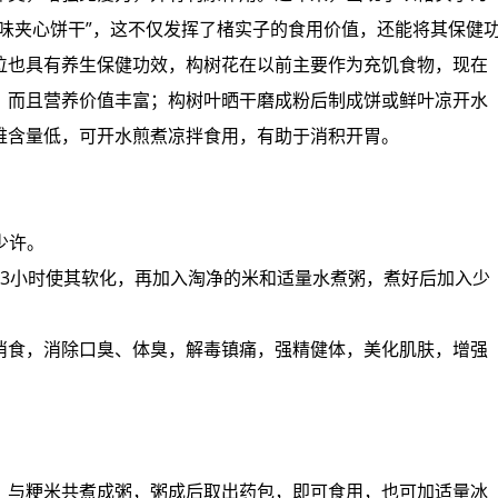
味夹心饼干”，这不仅发挥了楮实子的食用价值，还能将其保健
位也具有养生保健功效，构树花在以前主要作为充饥食物，现在
，而且营养价值丰富；构树叶晒干磨成粉后制成饼或鲜叶凉开水
维含量低，可开水煎煮凉拌食用，有助于消积开胃。
少许。
～3小时使其软化，再加入淘净的米和适量水煮粥，煮好后加入少
消食，消除口臭、体臭，解毒镇痛，强精健体，美化肌肤，增强
，与粳米共煮成粥，粥成后取出药包，即可食用，也可加适量冰