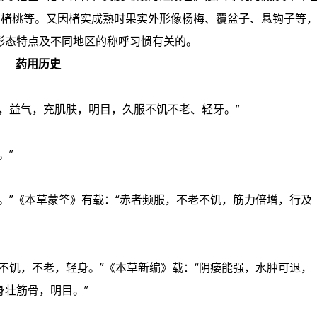
、楮桃等。又因楮实成熟时果实外形像杨梅、覆盆子、悬钩子等
形态特点及不同地区的称呼习惯有关的。
药用历史
，益气，充肌肤，明目，久服不饥不老、轻牙。”
。”
。”《本草蒙筌》有载：“赤者频服，不老不饥，筋力倍增，行及
不饥，不老，轻身。”《本草新编》载：“阴痿能强，水肿可退，
壮筋骨，明目。”