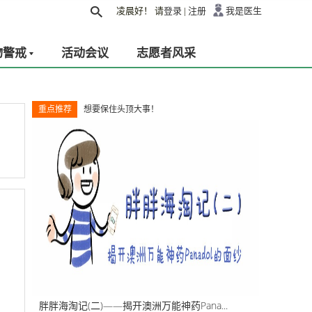
凌晨好！
请
登录
|
注册
我是医生
物警戒
活动会议
志愿者风采
重点推荐
想要保住头顶大事！
胖胖海淘记(二)——揭开澳洲万能神药Pana...