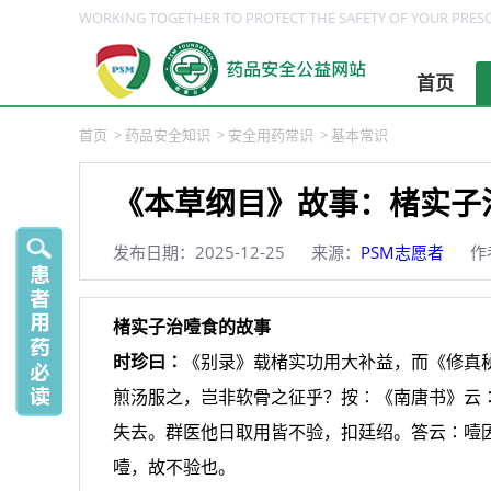
WORKING TOGETHER TO PROTECT THE SAFETY OF YOUR PRESC
首页
首页
>
药品安全知识
>
安全用药常识
>
基本常识
《本草纲目》故事：楮实子
发布日期：2025-12-25
来源：
PSM志愿者
作
楮实子治噎食的故事
时珍曰∶
《别录》载楮实功用大补益，而《修真
煎汤服之，岂非软骨之征乎？按∶《南唐书》云
失去。群医他日取用皆不验，扣廷绍。答云∶噎
噎，故不验也。