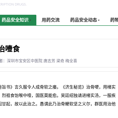
RIPTION DRUGS.
药品安全知识
用药交流
药品安全动态
药
治噎食
者：深圳市宝安区中医院 唐志芳 梁奇 梅全喜
秘旨书》言久服令人成骨软之痿。《济生秘览》治骨哽，用楮实
∶烈祖食饴喉中噎，国医莫能愈。吴廷绍独请进楮实汤，一服疾
因甘起，故以此治之。愚谓此乃治骨鲠软坚之义尔，群医用治他