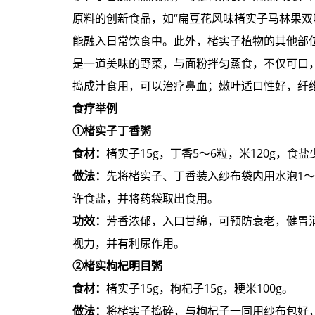
原料的创新食品，如“扁豆花风味楮实子马林果双
能融入日常饮食中。此外，楮实子植物的其他部
是一道美味的野菜，与面粉拌匀蒸食，不仅可口
捣成汁食用，可以治疗鼻血；嫩叶适口性好，纤
食疗举例
①楮实子丁香粥
食材：
楮实子15g，丁香5～6粒，米120g，食盐
做法：
先将楮实子、丁香装入纱布袋内用水泡1
许食盐，并将药袋取出食用。
功效：
芳香浓郁，入口甘绵，可预防衰老，健胃
视力，并有利尿作用。
②楮实枸杞明目粥
食材：
楮实子15g，枸杞子15g，粳米100g。
做法：
将楮实子捣碎，与枸杞子一同用纱布包好