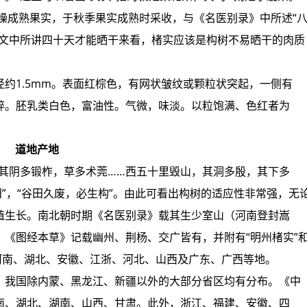
干燥成熟果实，于秋季果实成熟时采收，与《名医别录》中所述“
从文中所讲四十天才能晒干来看，楮实应该是构树不易晒干的肉质
约1.5mm。表面红棕色，有网状皱纹或颗粒状突起，一侧有
碎。胚乳类白色，富油性。气微，味淡。以粒饱满、色红者为
道地产地
其阴多锻柞，草多术莞……西五十里毁山，其洞多殷，其下多
田”，“谷田久废，必生构”。由此可看出构树的适应性非常强，无
殖生长。南北朝时期《名医别录》载其生少室山（河南登封嵩
《图经本草》记载幽州、荆杨、交广皆有，并附有“明州楮实”
河南、湖北、安徽、江浙、河北、山西及广东、广西等地。
，我国除内蒙、黑龙江、新疆以外的大部分省区均有分布。《中
南、湖北、湖南、山西、甘肃。此外，浙江、福建、安徽、四