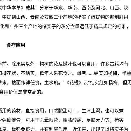
《中华本草》载其：分布于华东、华南、西南及河北、山西、陕
》中提到山西、云南及安徽三个产地的楮实子醇提物的抑制肝组
奉化和广州三个产地的楮实子的灰分含量远低于药典规定的标准，
食疗应用
年前。除果实以外，构树的花及嫩叶也可以食用，许多古籍均有
如柳花状，不结实，歉年人采花食之。雌者……结实如杨梅，半
干炒末，搜面作馎任食，主水痢。”《花镜》云“结实红如杨梅，但
的食用价值是非常高的。
两用的药材，直接食用，口感酸甜可口，生津止渴，也可以煮
肾强筋健骨，可用于头晕眼花、腰膝酸痛、足膝无力等；楮实
体臭，增强免疫力，并有利尿作用。近年来，出现了以楮实子为