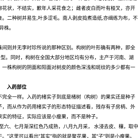
柳花状，不结实，歉年人采花食之；雌者皮白而叶有桠叉，亦开
。二种树并易生,叶多涩毛。南人剥皮捣煮造纸,亦缉练为布，不
异株。
株间则并无李时珍所说的那种区别。构树的叶形确有两种，即全
叶型。同时，构树在全国大部分地区均有分布，主产于河南、湖
，一株构树的阴面和阳面对树皮的颜色深浅和斑纹的多少都有一
入药部位
不完全一样。入药的楮实子到底是楮树（构树）的果实还是种子
子，而从作为药用楮实子的形态特征描述看，残存有子房柄、外
果实的特征，实际应该是小瘦果，而不是种子。
至六、七月渐深红色乃成熟，八月九月采， 水浸去皮、穰，取
。”这里可以看出“其实”指的就是聚花果，其“子”则是小瘦果。