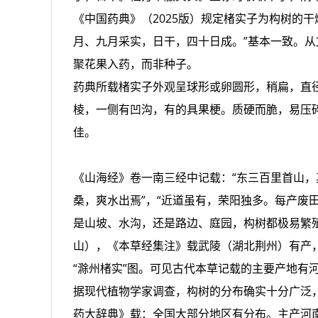
《中国药典》（2025版）规定楮实子为构树的
月、九月采实，日干，四十日成。”基本一致。
聚花果入药，而非种子。
药典所载楮实子外观呈球形或卵圆形，稍扁，直径
棱，一侧有凹沟，有的具果梗。质硬而脆，易压
佳。
《山海经》卷一南三经中记载：“东三百里首山，
桑，爽水出焉”，“近道虽有，荣阳独多。每产废
是山坡、水沟，还是路边、庭园，构树都极易繁
山），《本草经集注》载武陵（湖北荆州）有产，
“滁州楮实”图。可见古代本草记载的主要产地有
据现代植物学家调查，构树的分布确实十分广泛
药大辞典》载：全国大部分地区有分布。主产河