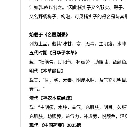
汁如乳,故以名之。”因此楮实子又名榖实、榖子
又名野杨梅子、构泡，可见楮实子的得名是与其
始载于《名医别录》
列为上品，载其“味甘，寒，无毒。主阴痿，水肿
五代时期《日华子本草》
载：“壮筋骨，助阳气，补虚劳，助腰膝，益颜色
明代《本草纲目》
载其：“甘，寒，无毒。阴痿水肿，益气充肌明目
奔马。”
清代《神农本草经疏》
载：“主阴痿，水肿，益气，充肌肤，明目。久服
充肌肤，助腰膝，益气力，补虚劳，悦颜色，轻身
现代 《中国药典》2025版