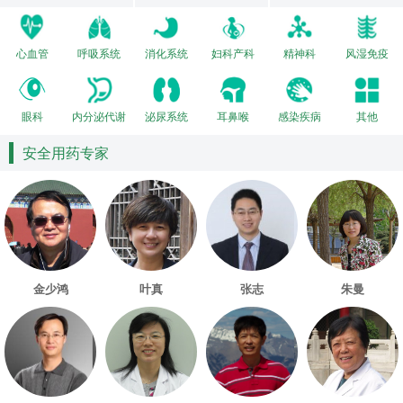
心血管
呼吸系统
消化系统
妇科产科
精神科
风湿免疫
眼科
内分泌代谢
泌尿系统
耳鼻喉
感染疾病
其他
安全用药专家
金少鸿
叶真
张志
朱曼