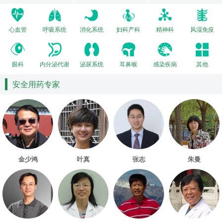
心血管
呼吸系统
消化系统
妇科产科
精神科
风湿免疫
眼科
内分泌代谢
泌尿系统
耳鼻喉
感染疾病
其他
安全用药专家
金少鸿
叶真
张志
朱曼