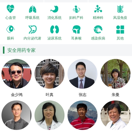
心血管
呼吸系统
消化系统
妇科产科
精神科
风湿免疫
眼科
内分泌代谢
泌尿系统
耳鼻喉
感染疾病
其他
安全用药专家
金少鸿
叶真
张志
朱曼