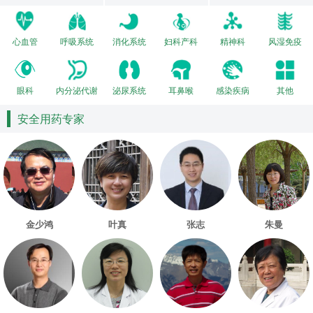
心血管
呼吸系统
消化系统
妇科产科
精神科
风湿免疫
眼科
内分泌代谢
泌尿系统
耳鼻喉
感染疾病
其他
安全用药专家
金少鸿
叶真
张志
朱曼