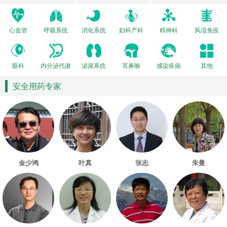
心血管
呼吸系统
消化系统
妇科产科
精神科
风湿免疫
眼科
内分泌代谢
泌尿系统
耳鼻喉
感染疾病
其他
安全用药专家
金少鸿
叶真
张志
朱曼