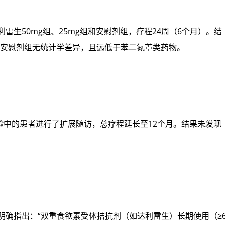
雷生50mg组、25mg组和安慰剂组，疗程24周（6个月）。结
与安慰剂组无统计学差异，且远低于苯二氮䓬类药物。
验中的患者进行了扩展随访，总疗程延长至12个月。结果未发现
》明确指出：“双重食欲素受体拮抗剂（如达利雷生）长期使用（≥