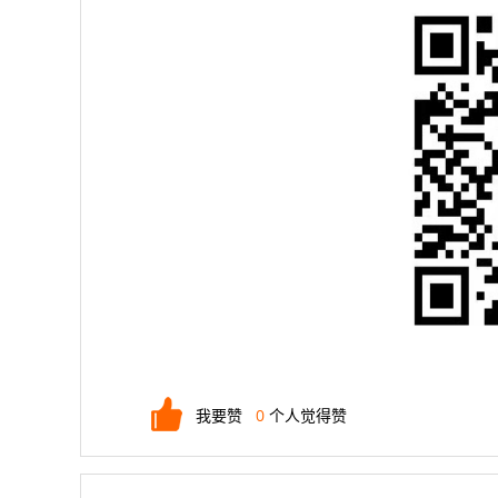
我要赞
0
个人觉得赞