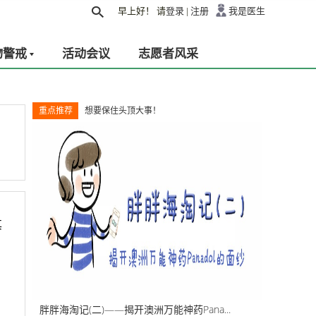
早上好！
请
登录
|
注册
我是医生
物警戒
活动会议
志愿者风采
重点推荐
想要保住头顶大事！
其
胖胖海淘记(二)——揭开澳洲万能神药Pana...