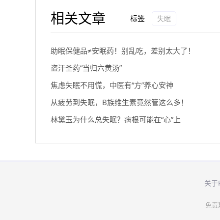
相关文章
标签
失眠
助眠保健品≠安眠药！别乱吃，差别太大了！
盗汗圣药“当归六黄汤”
焦虑失眠不用慌，中医有“方”养心安神
从疲劳到失眠，B族维生素竟然管这么多！
林黛玉为什么总失眠？病根可能在“心”上
关于
免责