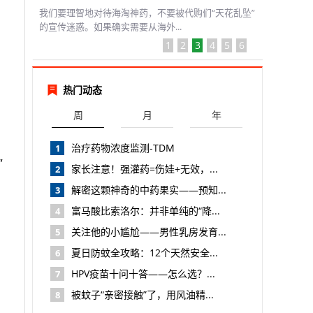
我们要理智地对待海淘神药，不要被代购们“天花乱坠”
的宣传迷惑。如果确实需要从海外...
1
2
3
4
5
6
热门动态
周
月
年
治疗药物浓度监测-TDM
1
”
家长注意！强灌药=伤娃+无效，...
2
解密这颗神奇的中药果实——预知...
3
富马酸比索洛尔：并非单纯的“降...
4
关注他的小尴尬——男性乳房发育...
5
夏日防蚊全攻略：12个天然安全...
6
HPV疫苗十问十答——怎么选？...
7
被蚊子“亲密接触”了，用风油精...
8