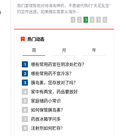
我们要理智地对待海淘神药，不要被代购们“天花乱坠”
的宣传迷惑。如果确实需要从海外...
冷
1
2
3
4
5
6
热门动态
周
月
年
哪些常用药宜在阴凉处贮存？
1
哪些常用药不宜冷冻？
2
胰岛素，您存放对了吗？
3
家中有两宝，药品要放好
4
家庭储药小常识
5
如何保管胰岛素？
6
药放冰箱学问多
7
注射剂如何贮存?
8