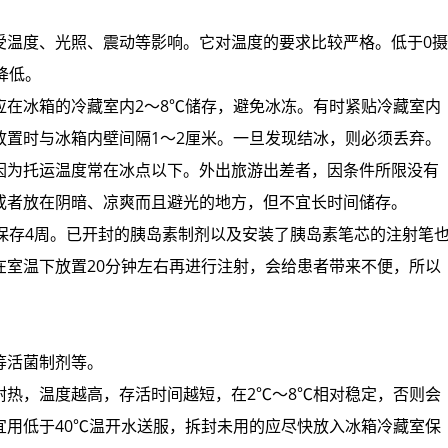
受温度、光照、震动等影响。它对温度的要求比较严格。低于0摄
降低。
应在冰箱的冷藏室内2～8℃储存，避免冰冻。有时紧贴冷藏室内
放置时与冰箱内壁间隔1～2厘米。一旦发现结冰，则必须丢弃。
因为托运温度常在冰点以下。外出旅游出差者，因条件所限没有
或者放在阴暗、凉爽而且避光的地方，但不宜长时间储存。
保存4周。已开封的胰岛素制剂以及安装了胰岛素笔芯的注射笔
在室温下放置20分钟左右再进行注射，会给患者带来不便，所以
等活菌制剂等。
耐热，温度越高，存活时间越短，在2℃～8℃相对稳定，否则会
宜用低于40℃温开水送服，拆封未用的应尽快放入冰箱冷藏室保