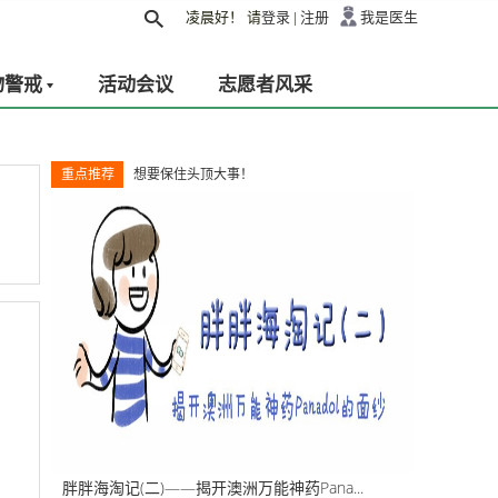
凌晨好！
请
登录
|
注册
我是医生
物警戒
活动会议
志愿者风采
重点推荐
想要保住头顶大事！
胖胖海淘记(二)——揭开澳洲万能神药Pana...