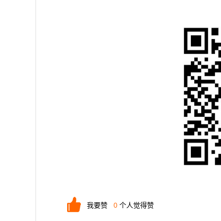
我要赞
0
个人觉得赞