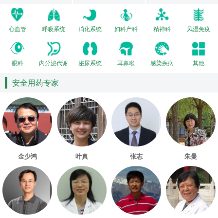
心血管
呼吸系统
消化系统
妇科产科
精神科
风湿免疫
眼科
内分泌代谢
泌尿系统
耳鼻喉
感染疾病
其他
安全用药专家
金少鸿
叶真
张志
朱曼