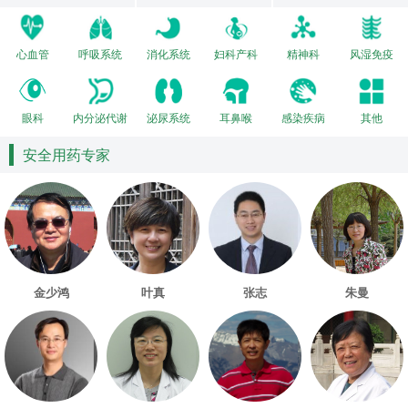
心血管
呼吸系统
消化系统
妇科产科
精神科
风湿免疫
眼科
内分泌代谢
泌尿系统
耳鼻喉
感染疾病
其他
安全用药专家
金少鸿
叶真
张志
朱曼