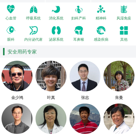
心血管
呼吸系统
消化系统
妇科产科
精神科
风湿免疫
眼科
内分泌代谢
泌尿系统
耳鼻喉
感染疾病
其他
安全用药专家
金少鸿
叶真
张志
朱曼