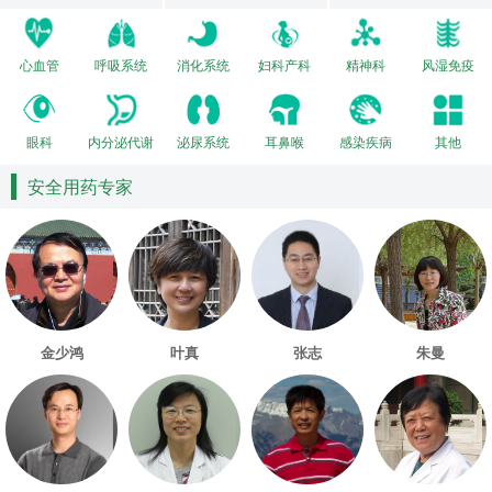
心血管
呼吸系统
消化系统
妇科产科
精神科
风湿免疫
眼科
内分泌代谢
泌尿系统
耳鼻喉
感染疾病
其他
安全用药专家
金少鸿
叶真
张志
朱曼