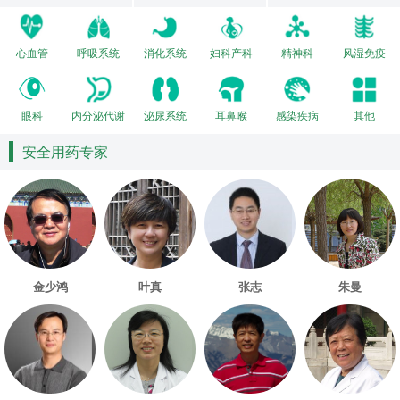
心血管
呼吸系统
消化系统
妇科产科
精神科
风湿免疫
眼科
内分泌代谢
泌尿系统
耳鼻喉
感染疾病
其他
安全用药专家
金少鸿
叶真
张志
朱曼