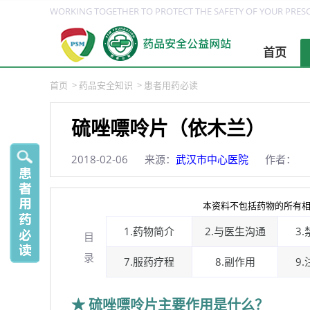
WORKING TOGETHER TO PROTECT THE SAFETY OF YOUR PRESC
首页
首页
>
药品安全知识
>
患者用药必读
硫唑嘌呤片（依木兰）
2018-02-06
来源：
武汉市中心医院
作者：
本资料不包括药物的所有相
1.药物简介
2.与医生沟通
3
目
录
7.服药疗程
8.副作用
9
★ 硫唑嘌呤片主要作用是什么？