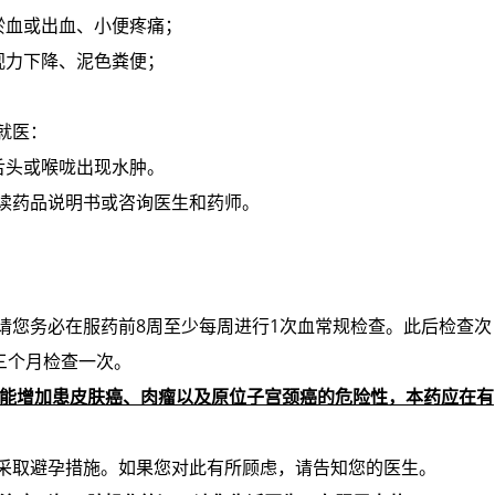
淤血或出血、小便疼痛；
视力下降、泥色粪便；
就医：
舌头或喉咙出现水肿。
读药品说明书或咨询医生和药师。
请您务必在服药前8周至少每周进行1次血常规检查。此后检查次
三个月检查一次。
能增加患皮肤癌、肉瘤以及原位子宫颈癌的危险性，本药应在有
您采取避孕措施。如果您对此有所顾虑，请告知您的医生。