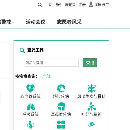
晚上好！
请
登录
|
注册
我是医生
物警戒
活动会议
志愿者风采
查药工具
查询
按疾病查询：
- 全部
心血管系统
感染疾病
风湿免疫与骨科
呼吸系统
耳鼻喉疾病
神经与精神