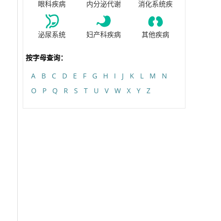
眼科疾病
内分泌代谢
消化系统疾
泌尿系统
妇产科疾病
其他疾病
按字母查询：
A
B
C
D
E
F
G
H
I
J
K
L
M
N
O
P
Q
R
S
T
U
V
W
X
Y
Z