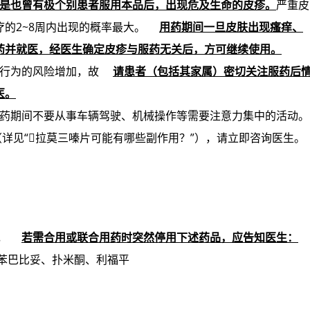
是也曾有极个别患者服用本品后，出现危及生命的皮疹。
严重皮
的2~8周内出现的概率最大。
用药期间一旦皮肤出现瘙痒、
药并就医，经医生确定皮疹与服药无关后，方可继续使用。
行为的风险增加，故
请患者（包括其家属）密切关注服药后
医。
药期间不要从事车辆驾驶、机械操作等需要注意力集中的活动。
详见“拉莫三嗪片可能有哪些副作用？”），请立即咨询医生。
，
若需合用或联合用药时突然停用下述药品，应告知医生：
苯巴比妥、扑米酮、利福平