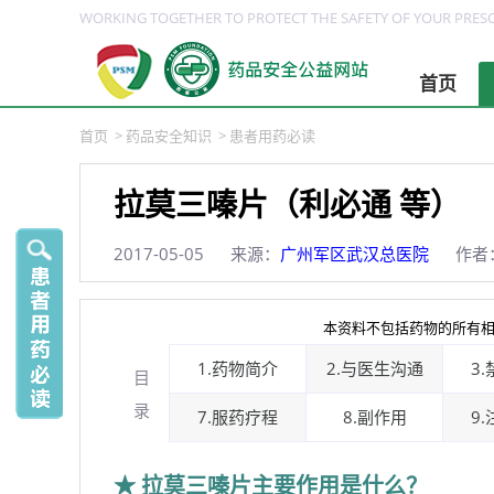
WORKING TOGETHER TO PROTECT THE SAFETY OF YOUR PRESC
首页
首页
>
药品安全知识
>
患者用药必读
拉莫三嗪片（利必通 等）
2017-05-05
来源：
广州军区武汉总医院
作者
本资料不包括药物的所有相
1.药物简介
2.与医生沟通
3
目
录
7.服药疗程
8.副作用
9
★ 拉莫三嗪片主要作用是什么？