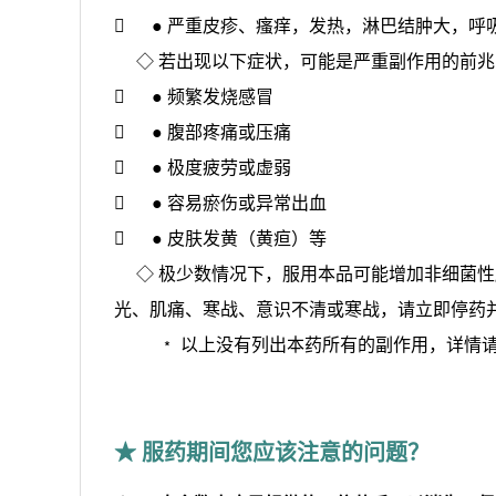

●
严重皮疹、瘙痒，发热，淋巴结肿大，呼
◇ 
若出现以下症状，可能是严重副作用的前兆

●
频繁发烧感冒

●
腹部疼痛或压痛

●
极度疲劳或虚弱

●
容易瘀伤或异常出血

●
皮肤发黄（黄疸）等
◇ 
极少数情况下，服用本品可能增加非细菌性
光、肌痛、寒战、意识不清或寒战，请立即停药
﹡
以上没有列出本药所有的副作用，详情
★ 服药期间您应该注意的问题？