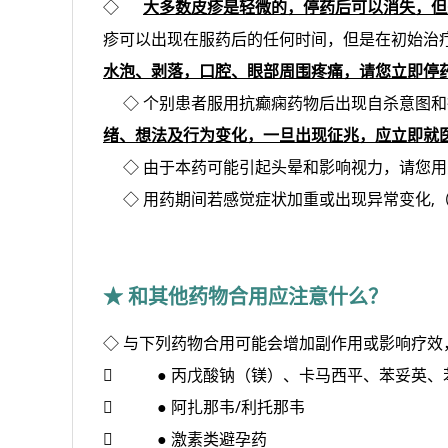
◇
大多数皮疹是轻微的，停药后可以消失，但
疹可以出现在服药后的任何时间，但是在初始治疗
水泡、剥落，口腔、眼部周围疼痛，请您立即停
◇ 
个别患者服用抗癫痫药物后出现自杀意图和
绪、想法及行为变化，一旦出现征兆，应立即就
◇ 
由于本药可能引起头晕和影响视力，请您用
◇ 
用药期间若感觉症状加重或出现异常变化,（
★ 和其他药物合用应注意什么？
◇ 与下列药物合用可能会增加副作用或影响疗效

●
丙戊酸钠（镁）、卡马西平、苯妥英、

●
阿扎那韦/利托那韦

●
激素类避孕药