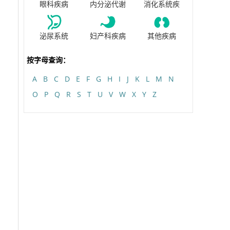
眼科疾病
内分泌代谢
消化系统疾
泌尿系统
妇产科疾病
其他疾病
按字母查询：
A
B
C
D
E
F
G
H
I
J
K
L
M
N
O
P
Q
R
S
T
U
V
W
X
Y
Z