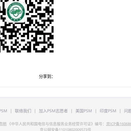
分享到：
PSM
|
联络我们
|
加入PSM志愿者
|
美国PSM
|
印度PSM
|
问
声明
《中华人民共和国电信与信息服务业务经营许可证》编号：
京ICP备16068
京公网安备11010802009573号