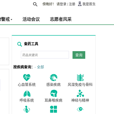
傍晚好！
请
登录
|
注册
我是医生
物警戒
活动会议
志愿者风采
查药工具
查询
按疾病查询：
- 全部
心血管系统
感染疾病
风湿免疫与骨科
呼吸系统
耳鼻喉疾病
神经与精神