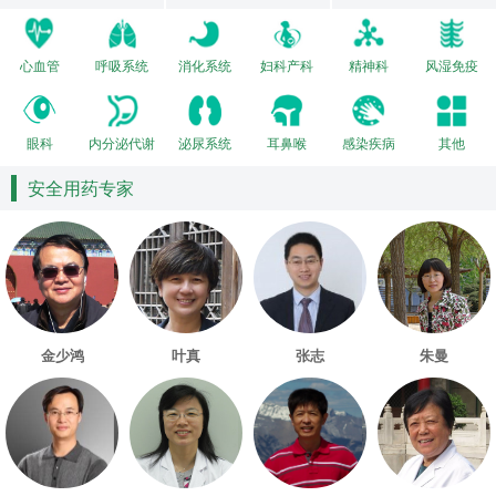
心血管
呼吸系统
消化系统
妇科产科
精神科
风湿免疫
眼科
内分泌代谢
泌尿系统
耳鼻喉
感染疾病
其他
安全用药专家
金少鸿
叶真
张志
朱曼