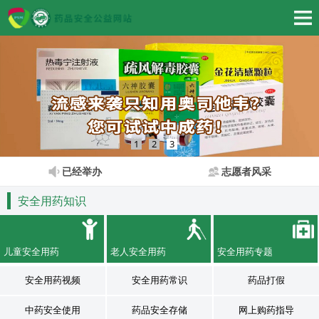
1
2
3
已经举办
志愿者风采
安全用药知识
儿童安全用药
老人安全用药
安全用药专题
安全用药视频
安全用药常识
药品打假
中药安全使用
药品安全存储
网上购药指导