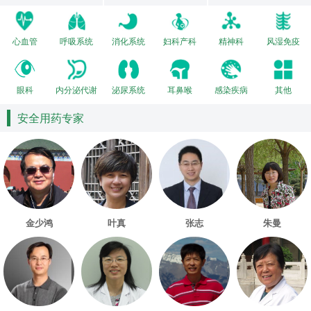
心血管
呼吸系统
消化系统
妇科产科
精神科
风湿免疫
眼科
内分泌代谢
泌尿系统
耳鼻喉
感染疾病
其他
安全用药专家
金少鸿
叶真
张志
朱曼