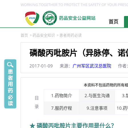
WORKING TOGETHER TO PROTECT THE SAFETY OF YOUR PRESC
首页
首页
>
药品安全知识
>
患者用药必读
磷酸丙吡胺片（异脉停、诺
2017-01-09
来源：
广州军区武汉总医院
作者
本资料不包括药物的所有相
1.药物简介
2.与医生沟通
3
目
录
7.服药疗程
9.注意事项
10.
★ 磷酸丙吡胺片主要作用是什么？