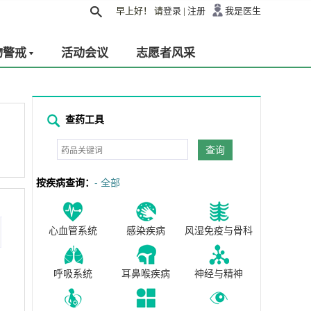
早上好！
请
登录
|
注册
我是医生
物警戒
活动会议
志愿者风采
查药工具
查询
按疾病查询：
- 全部
心血管系统
感染疾病
风湿免疫与骨科
呼吸系统
耳鼻喉疾病
神经与精神