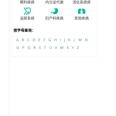
眼科疾病
内分泌代谢
消化系统疾
泌尿系统
妇产科疾病
其他疾病
按字母查询：
A
B
C
D
E
F
G
H
I
J
K
L
M
N
O
P
Q
R
S
T
U
V
W
X
Y
Z