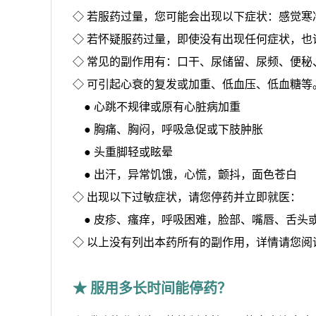
◇ 若服药过量，您可能会出现以下症状：感觉
◇ 若怀疑服药过量，即使没有出现任何症状，也
◇ 常见的副作用有：口干、尿储留、尿频、便
◇ 可引起心衰的复发或加重、低血压、低血糖
● 心跳不规律或原有心脏病加重
● 胸痛、胸闷，呼吸急促或下肢肿胀
● 头重脚轻或眩晕
● 出汗，异常饥饿，心慌，颤抖，面色苍白
◇ 出现以下过敏症状，请您停药并立即就医：
● 皮疹、瘙痒，呼吸困难，脸部、嘴唇、舌头
◇ 以上没有列出本药所有的副作用，详情请您阅
★ 服用多长时间能停药？