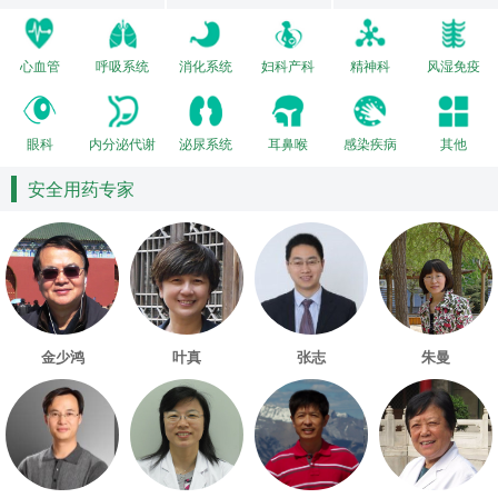
心血管
呼吸系统
消化系统
妇科产科
精神科
风湿免疫
眼科
内分泌代谢
泌尿系统
耳鼻喉
感染疾病
其他
安全用药专家
金少鸿
叶真
张志
朱曼