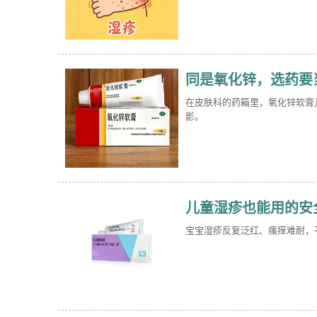
同是氧化锌，选药要
在皮肤科的药箱里，氧化锌软膏几
影。
儿童湿疹也能用的安
宝宝湿疹反复泛红、瘙痒难耐，