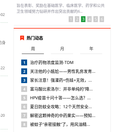
旨在表彰、奖励在基础医学、临床医学、药学和公共
卫生领域努力钻研并作出突出贡献的6...
-02
1
2
3
4
5
6
热门动态
的身
周
月
年
治疗药物浓度监测-TDM
1
-22
关注他的小尴尬——男性乳房发育...
2
家长注意！强灌药=伤娃+无效，...
3
富马酸比索洛尔：并非单纯的“降...
4
HPV疫苗十问十答——怎么选？...
5
夏日防蚊全攻略：12个天然安全...
6
-20
解密这颗神奇的中药果实——预知...
7
被蚊子“亲密接触”了，用风油精...
8