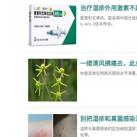
治疗湿疹外用激素不
度普利尤单抗，是采用中国仓鼠卵
IL-4/IL-3信号传导。
一缕清风拂痛去，此
你是否曾在阴雨天感到关节滞重
别把湿疹和真菌感染
湿疹与真菌感染的区别病因湿疹
化等。