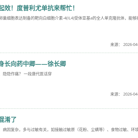
起效！度普利尤单抗来帮忙！
巢细胞表达制备的靶向白细胞介素-4(IL4)受体亚基a的全人单克隆抗体，能够
来源： 2026-04
身长向药中卿——徐长卿
、隐隐作痛？ 一段唐代医话穿
来源： 2026-04
混淆了
：病因复杂，多与过敏有关，如接触过敏原（花粉、尘螨等）、食物过敏、环