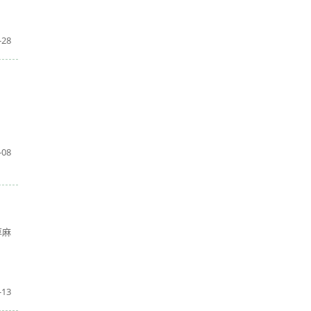
-28
-08
荨麻
-13