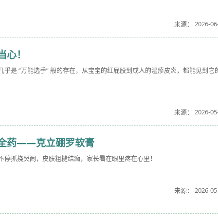
来源： 2026-06
当心！
乎是 “万能选手” 般的存在，从宝宝的红屁股到成人的湿疹皮炎，都能见到它
来源： 2026-05
全药——克立硼罗软膏
不停抓挠哭闹，皮肤粗糙结痂，家长看在眼里疼在心里！
来源： 2026-05