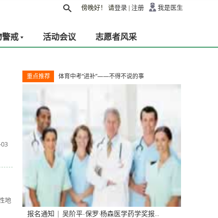
傍晚好！
请
登录
|
注册
我是医生
物警戒
活动会议
志愿者风采
重点推荐
体育中考“进补”——不得不说的事
-03
性地
报名通知 | 吴阶平-保罗·杨森医学药学奖报...