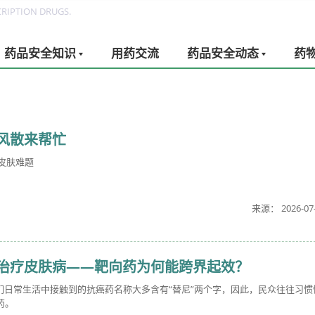
RIPTION DRUGS.
药品安全知识
用药交流
药品安全动态
药
风散来帮忙
皮肤难题
来源： 2026-07
治疗皮肤病——靶向药为何能跨界起效？
们日常生活中接触到的抗癌药名称大多含有“替尼”两个字，因此，民众往往习惯
药。