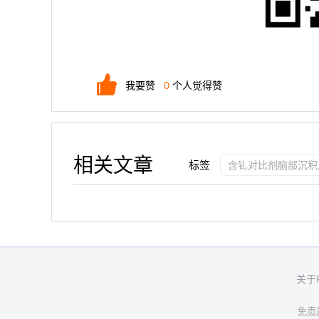
我要赞
0
个人觉得赞
相关文章
标签
含钆对比剂脑部沉积
关于
免责