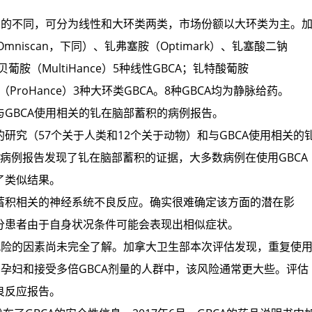
的不同，可分为线性和大环类两类，市场份额以大环类为主。
niscan，下同）、钆弗塞胺（Optimark）、钆塞酸二钠
、钆贝葡胺（MultiHance）5种线性GBCA；钆特酸葡胺
醇（ProHance）3种大环类GBCA。8种GBCA均为静脉给药。
BCA使用相关的钆在脑部蓄积的病例报告。
（57个关于人类和12个关于动物）和与GBCA使用相关的
病例报告发现了钆在脑部蓄积的证据，大多数病例在使用GBCA
了类似结果。
积相关的神经系统不良反应。确实很难确定该方面的潜在影
分患者由于自身状况条件可能会表现出相似症状。
险的因素尚未完全了解。加拿大卫生部本次评估发现，重复使
、孕妇和接受多倍GBCA剂量的人群中，该风险通常更大些。评估
良反应报告。