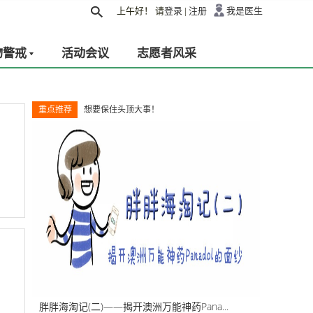
上午好！
请
登录
|
注册
我是医生
物警戒
活动会议
志愿者风采
重点推荐
想要保住头顶大事！
胖胖海淘记(二)——揭开澳洲万能神药Pana...