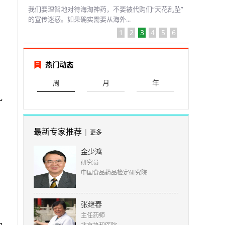
我们要理智地对待海淘神药，不要被代购们“天花乱坠”
加
的宣传迷惑。如果确实需要从海外...
1
2
3
4
5
6
热门动态
周
月
年
钆
最新专家推荐
|
更多
金少鸿
研究员
中国食品药品检定研究院
用
张继春
主任药师