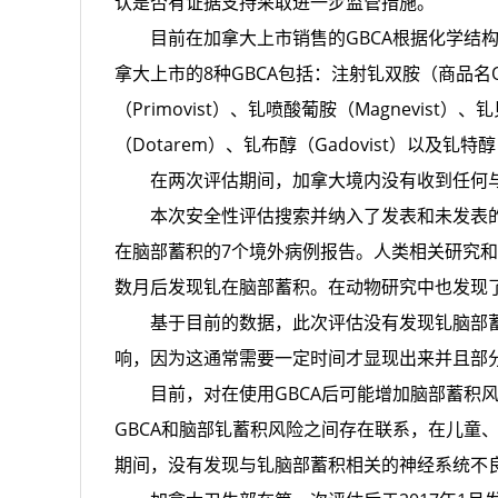
认是否有证据支持采取进一步监管措施。
目前在加拿大上市销售的GBCA根据化学结构
拿大上市的8种GBCA包括：注射钆双胺（商品名Om
（Primovist）、钆喷酸葡胺（Magnevist）
（Dotarem）、钆布醇（Gadovist）以及钆特
在两次评估期间，加拿大境内没有收到任何与G
本次安全性评估搜索并纳入了发表和未发表的研究
在脑部蓄积的7个境外病例报告。人类相关研究和
数月后发现钆在脑部蓄积。在动物研究中也发现
基于目前的数据，此次评估没有发现钆脑部蓄
响，因为这通常需要一定时间才显现出来并且部
目前，对在使用GBCA后可能增加脑部蓄积风
GBCA和脑部钆蓄积风险之间存在联系，在儿童
期间，没有发现与钆脑部蓄积相关的神经系统不