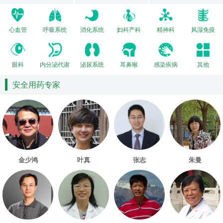
心血管
呼吸系统
消化系统
妇科产科
精神科
风湿免疫
眼科
内分泌代谢
泌尿系统
耳鼻喉
感染疾病
其他
安全用药专家
金少鸿
叶真
张志
朱曼