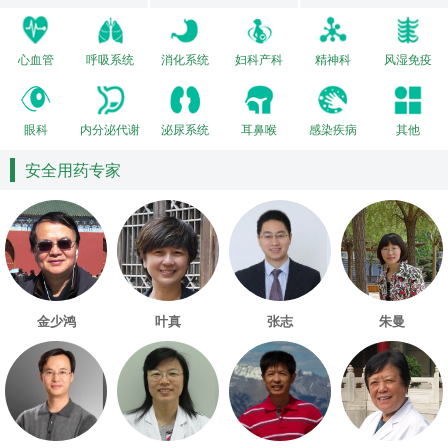
心血管
呼吸系统
消化系统
妇科产科
精神科
风湿免疫
眼科
内分泌代谢
泌尿系统
耳鼻喉
感染疾病
其他
安全用药专家
金少鸿
叶真
张志
朱曼