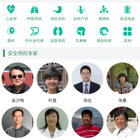
心血管
呼吸系统
消化系统
妇科产科
精神科
风湿免疫
眼科
内分泌代谢
泌尿系统
耳鼻喉
感染疾病
其他
安全用药专家
金少鸿
叶真
张志
朱曼