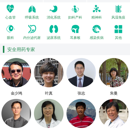
心血管
呼吸系统
消化系统
妇科产科
精神科
风湿免疫
眼科
内分泌代谢
泌尿系统
耳鼻喉
感染疾病
其他
安全用药专家
金少鸿
叶真
张志
朱曼