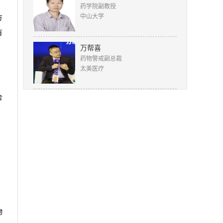
药学院副教授
中山大学
方
有
万帮喜
药物警戒副总裁
太美医疗
合
物