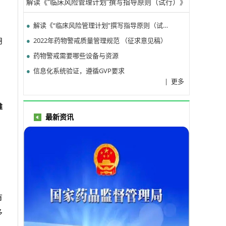
解读《“临床风险管理计划”撰写指导原则（试行）》
（下）
●
解读《“临床风险管理计划”撰写指导原则（试行）》（上）
●
2022年药物警戒质量管理规范 （征求意见稿）
用
●
药物警戒需要哪些设备与资源
●
信息化系统验证，遵循GVP要求
|
更多
维
最新资讯
有
多