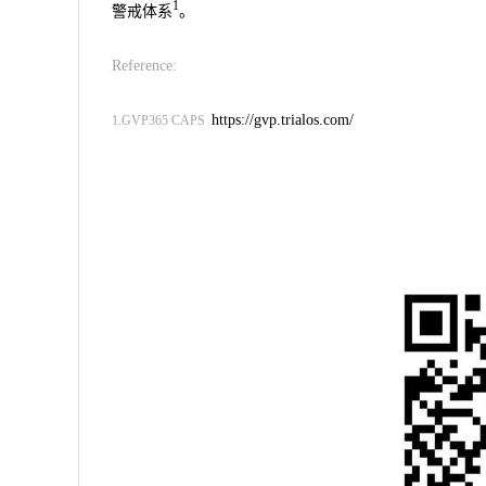
1
警戒体系
。
Reference:
https://gvp.trialos.com/
1.GVP365 CAPS