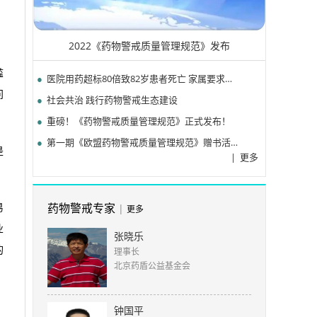
2022《药物警戒质量管理规范》发布
滥
●
医院用药超标80倍致82岁患者死亡 家属要求刑罚
问
●
社会共治 践行药物警戒生态建设
●
重磅！《药物警戒质量管理规范》正式发布！
●
第一期《欧盟药物警戒质量管理规范》赠书活动圆满结束
是
|
更多
药物警戒专家
|
易
更多
业
张晓乐
的
理事长
北京药盾公益基金会
钟国平