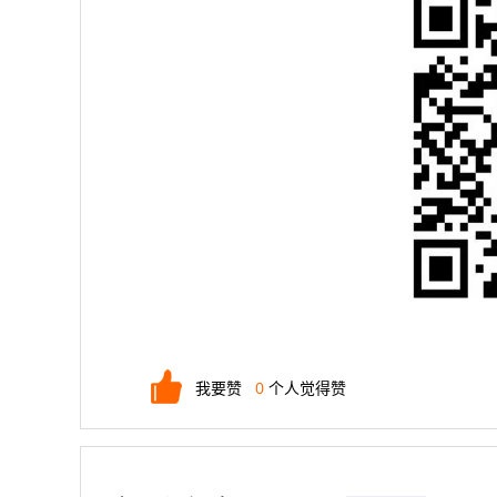
我要赞
0
个人觉得赞