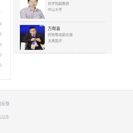
药学院副教授
中山大学
0
万帮喜
0
药物警戒副总裁
太美医疗
0
0
0
题反馈
672号