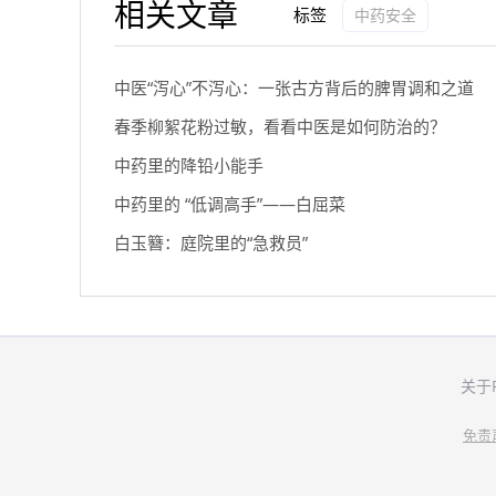
相关文章
标签
中药安全
中医“泻心”不泻心：一张古方背后的脾胃调和之道
春季柳絮花粉过敏，看看中医是如何防治的？
中药里的降铅小能手
中药里的 “低调高手”——白屈菜
白玉簪：庭院里的“急救员”
关于
免责