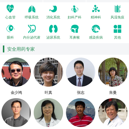
心血管
呼吸系统
消化系统
妇科产科
精神科
风湿免疫
眼科
内分泌代谢
泌尿系统
耳鼻喉
感染疾病
其他
安全用药专家
金少鸿
叶真
张志
朱曼