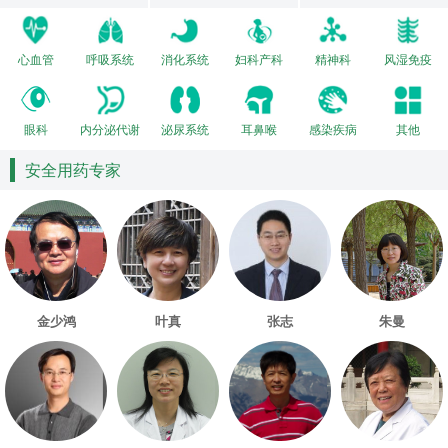
心血管
呼吸系统
消化系统
妇科产科
精神科
风湿免疫
眼科
内分泌代谢
泌尿系统
耳鼻喉
感染疾病
其他
安全用药专家
金少鸿
叶真
张志
朱曼